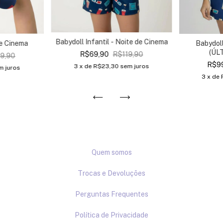
Babydoll Infantil - Noite de Cinema
de Cinema
Babydoll
(ÚL
R$69,90
R$119,90
19,90
R$9
3
x de
R$23,30
sem juros
m juros
3
x de
Quem somos
Trocas e Devoluções
Perguntas Frequentes
Política de Privacidade