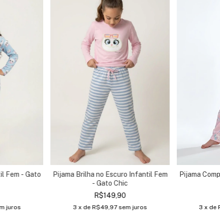
Pijama Brilha no Escuro Infantil Fem
Pijama Compr
il Fem - Gato
- Gato Chic
R$149,90
3
x de
R$49,97
sem juros
3
x de
m juros