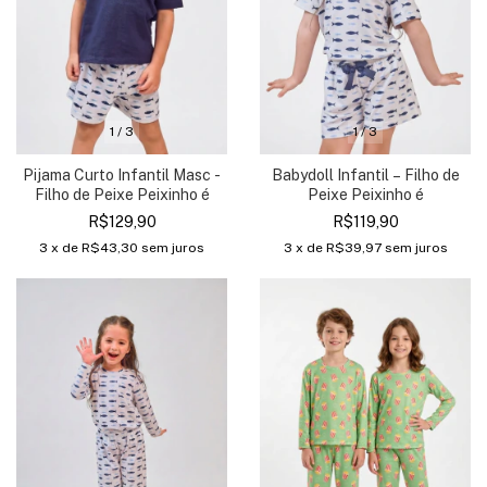
1
/
3
1
/
3
Pijama Curto Infantil Masc -
Babydoll Infantil – Filho de
Filho de Peixe Peixinho é
Peixe Peixinho é
R$129,90
R$119,90
3
x de
R$43,30
sem juros
3
x de
R$39,97
sem juros