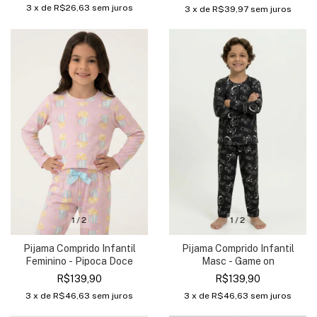
3
x de
R$26,63
sem juros
3
x de
R$39,97
sem juros
1
/
2
1
/
2
Pijama Comprido Infantil
Pijama Comprido Infantil
Feminino - Pipoca Doce
Masc - Game on
R$139,90
R$139,90
3
x de
R$46,63
sem juros
3
x de
R$46,63
sem juros