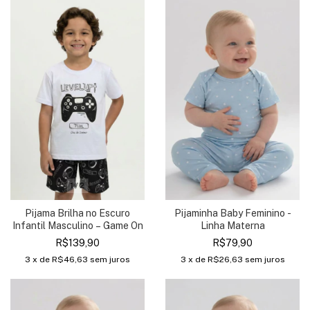
1
/
2
Pijama Brilha no Escuro
Pijaminha Baby Feminino -
Infantil Masculino – Game On
Linha Materna
R$139,90
R$79,90
3
x de
R$46,63
sem juros
3
x de
R$26,63
sem juros