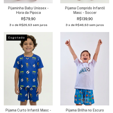
Pijaminha Baby Unissex -
Pijama Comprido Infantil
Hora da Pipoca
Masc - Soccer
R$79,90
R$139,90
3
x de
R$26,63
sem juros
3
x de
R$46,63
sem juros
Esgotado
1
/
2
Pijama Brilha no Escuro
Pijama Curto Infantil Masc -