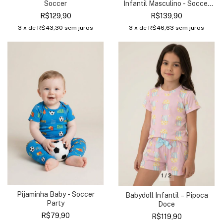
Infantil Masculino - Soccer
Soccer
Party
R$139,90
R$129,90
3
x de
R$46,63
sem juros
3
x de
R$43,30
sem juros
1
/
2
Pijaminha Baby - Soccer
Babydoll Infantil – Pipoca
Party
Doce
R$79,90
R$119,90