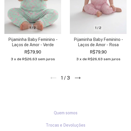
1
/
2
1
/
2
Pijaminha Baby Feminino -
Pijaminha Baby Feminino -
Laços de Amor - Verde
Laços de Amor - Rosa
R$79,90
R$79,90
3
x de
R$26,63
sem juros
3
x de
R$26,63
sem juros
1
/
3
Quem somos
Trocas e Devoluções