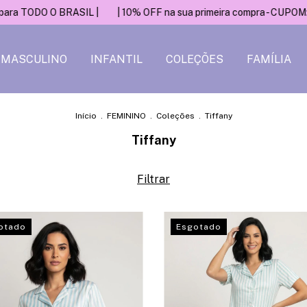
a TODO O BRASIL |
| 10% OFF na sua primeira compra - CUPOM: PR
MASCULINO
INFANTIL
COLEÇÕES
FAMÍLIA
Início
.
FEMININO
.
Coleções
.
Tiffany
Tiffany
Filtrar
otado
Esgotado