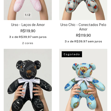
1
/
2
Urso - Laços de Amor
Urso Chic - Conectados Pelo
Amor
R$119,90
R$119,90
3
x de
R$39,97
sem juros
3
x de
R$39,97
sem juros
2 cores
Esgotado