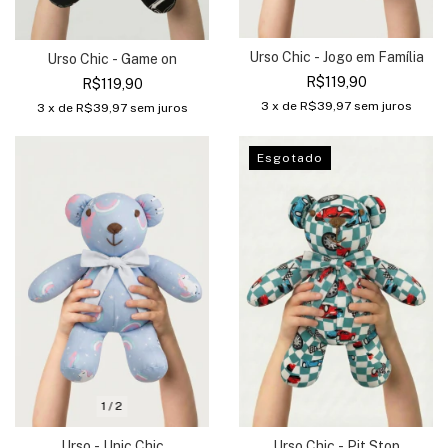
Urso Chic - Jogo em Família
Urso Chic - Game on
R$119,90
R$119,90
3
x de
R$39,97
sem juros
3
x de
R$39,97
sem juros
Esgotado
1
/
2
Urso - Unic Chic
Urso Chic - Pit Stop