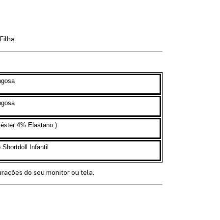
Filha.
ngosa
ngosa
iéster 4% Elastano )
Shortdoll Infantil
urações do seu monitor ou tela.