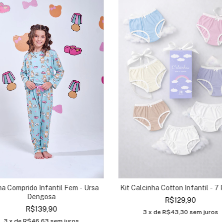
ma Comprido Infantil Fem - Ursa
Kit Calcinha Cotton Infantil - 7
Dengosa
R$129,90
R$139,90
3
x de
R$43,30
sem juros
3
x de
R$46,63
sem juros