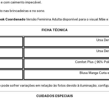
e e com caimento impecável.
 nas brincadeiras e no sono.
ook Coordenado
Versão Feminina Adulta disponível para o visual Mãe e 
FICHA TÉCNICA
Ursa
De
Ursa
De
Comfort Plus ( 96% Pol
Blusa Manga Curta e 
o pode sofrer variações em relação às fotos devido à iluminação, config
CUIDADOS ESPECIAIS