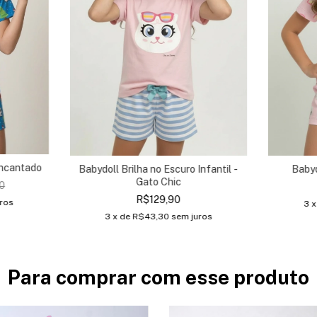
Encantado
Babydoll Brilha no Escuro Infantil -
Babyd
Gato Chic
0
R$129,90
ros
3
x
3
x de
R$43,30
sem juros
Para comprar com esse produto