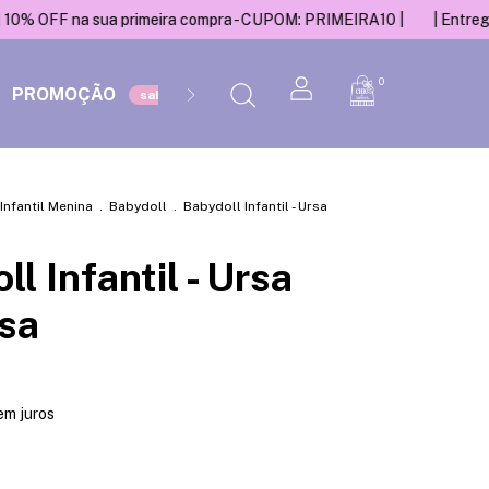
 sua primeira compra - CUPOM: PRIMEIRA10 |
| Entregamos para 
0
PROMOÇÃO
ACESSÓRIOS
Infantil Menina
.
Babydoll
.
Babydoll Infantil - Ursa
l Infantil - Ursa
sa
em juros