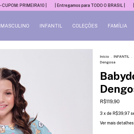
RIMEIRA10 |
| Entregamos para TODO O BRASIL |
| 10% OFF na
MASCULINO
INFANTIL
COLEÇÕES
FAMÍLIA
Início
.
INFANTIL
.
Dengosa
Babydol
Dengo
R$119,90
3
x de
R$39,97
s
Ver mais detalhes