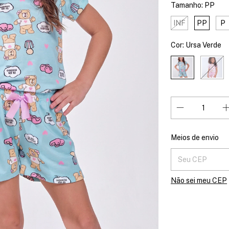
Tamanho:
PP
INF
PP
P
Cor:
Ursa Verde
Entregas para o 
Meios de envio
Não sei meu CEP