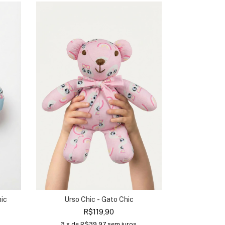
hic
Urso Chic - Gato Chic
Pijama Compri
R$119,90
3
x de
R$39,97
sem juros