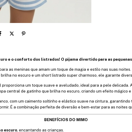
uro e o conforto dos listrados! O pijama divertido para as pequen
ta para as meninas que amam um toque de magia e estilo nas suas noit
 brilha no escuro e um short listrado super charmoso, ele garante divers
 proporciona um toque suave e aveludado, ideal para a pele delicada. 
a central de gatinho que brilha no escuro, criando um efeito mágico e
nco, com um caimento soltinho e elástico suave na cintura, garantindo t
ormir. É a combinação perfeita de diversão e bem-estar para as noites q
BENEFÍCIOS DO MIMO
no escuro
, encantando as crianças.