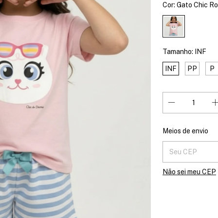
Cor:
Gato Chic R
Tamanho:
INF
INF
PP
P
Entregas para o 
Meios de envio
Não sei meu CEP