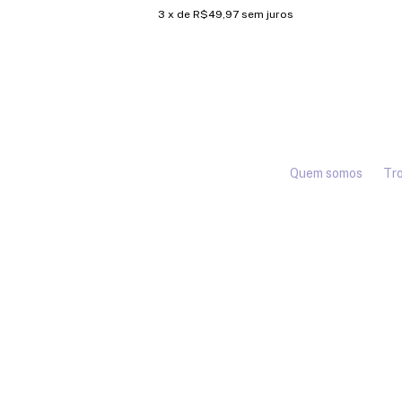
3
x de
R$49,97
sem juros
Quem somos
Tro