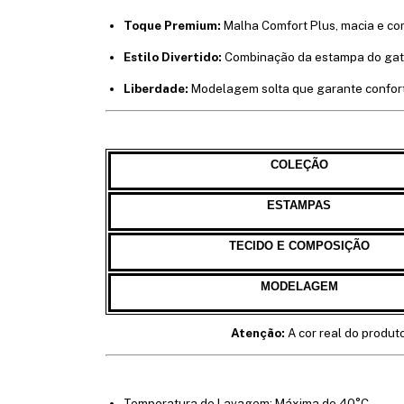
Toque Premium:
Malha Comfort Plus, macia e co
Estilo Divertido:
Combinação da estampa do gatin
Liberdade:
Modelagem solta que garante conforto
COLEÇÃO
ESTAMPAS
TECIDO E COMPOSIÇÃO
MODELAGEM
Atenção:
A cor real do produt
Temperatura de Lavagem: Máxima de 40°C.