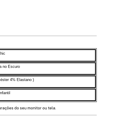
hic
a no Escuro
iéster 4% Elastano )
nfantil
urações do seu monitor ou tela.