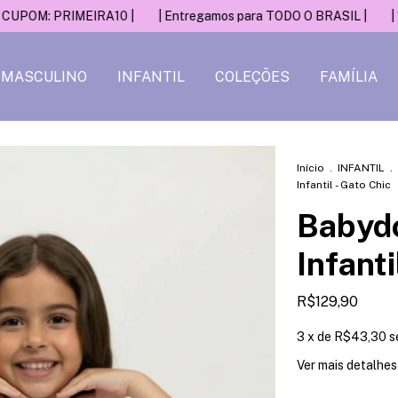
RIMEIRA10 |
| Entregamos para TODO O BRASIL |
| 10% OFF na 
MASCULINO
INFANTIL
COLEÇÕES
FAMÍLIA
Início
.
INFANTIL
.
Infantil - Gato Chic
Babydo
Infanti
R$129,90
3
x de
R$43,30
s
Ver mais detalhes