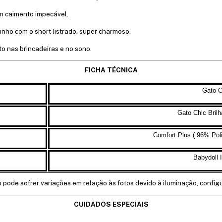
m caimento impecável.
ho com o short listrado, super charmoso.
 nas brincadeiras e no sono.
FICHA TÉCNICA
Gato C
Gato Chic
Brilh
Comfort Plus ( 96% Pol
Babydoll I
o pode sofrer variações em relação às fotos devido à iluminação, config
CUIDADOS ESPECIAIS