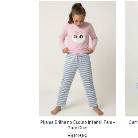
Pijama Brilha no Escuro Infantil Fem -
to Chic
Cami
Gato Chic
0
R$149,90
em juros