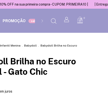
sua primeira compra - CUPOM: PRIMEIRA10 |
| Entregamos para T
0
PROMOÇÃO
ACESSÓRIOS
Infantil Menina
.
Babydoll
.
Babydoll Brilha no Escuro
ll Brilha no Escuro
l - Gato Chic
em juros