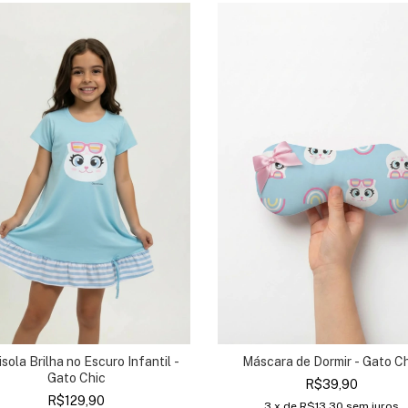
sola Brilha no Escuro Infantil -
Máscara de Dormir - Gato C
Gato Chic
R$39,90
R$129,90
3
x de
R$13,30
sem juros