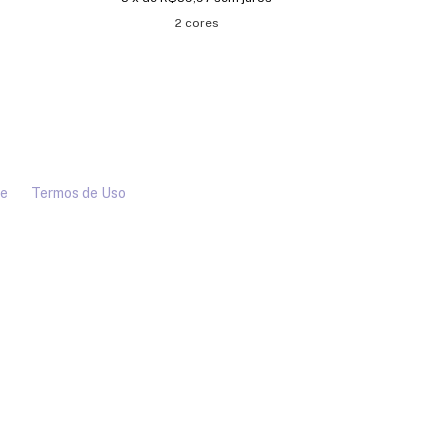
3
x de
R
2 cores
de
Termos de Uso