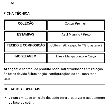
uso.
FICHA TÉCNICA
COLEÇÃO
Cotton Premiu
m
ESTAMPAS
Azul
Marinho / Preto
TECIDO E COMPOSIÇÃO
Cotton ( 96%
algodão
4% Elastano
)
MODELAGEM
Blusa Manga
L
onga e C
alça
Atenção:
A cor real do produto pode sofrer variações em relação
às fotos devido à iluminação, configurações do seu monitor ou
tela.
CUIDADOS ESPECIAIS
Lavagem
: Lave em ciclo delicado para preservar o acabamento
do laço de cetim.