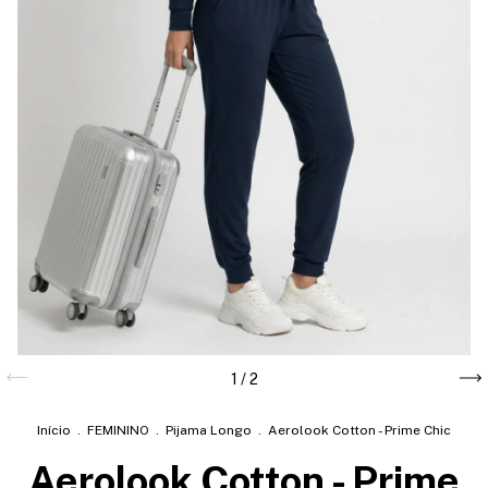
1
/
2
Início
.
FEMININO
.
Pijama Longo
.
Aerolook Cotton - Prime Chic
Aerolook Cotton - Prime