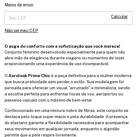
Alterar CEP
Entregas para o CEP:
Meios de envio
Calcular
Não sei meu CEP
O auge do conforto com a sofisticação que você merece!
Conjunto feminino desenvolvido especialmente para quem não
abre mão da elegância durante viagens ou momentos de lazer,
proporcionando uma experiência de uso incomparável.
O
Aerolook Prime Chic
é a peça definitiva para a mulher moderna
que busca praticidade sem perder o estilo. Sua modelagem foi
pensada para oferecer um visual "arrumado" e minimalista, sendo
a escolha perfeita para enfrentar horas de voo, aeroportos ou
passeios casuais com o máximo de bem-estar.
Confeccionado em uma mistura nobre de fibras, este conjunto se
destaca pelo toque super macio e pela durabilidade. A presença
do elastano garante a flexibilidade necessária para acompanhar
seus movimentos em qualquer jornada, enquanto o algodão
permite que a pele respire livremente.