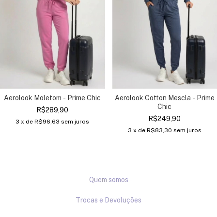
Aerolook Moletom - Prime Chic
Aerolook Cotton Mescla - Prime
Chic
R$289,90
R$249,90
3
x de
R$96,63
sem juros
3
x de
R$83,30
sem juros
Quem somos
Trocas e Devoluções