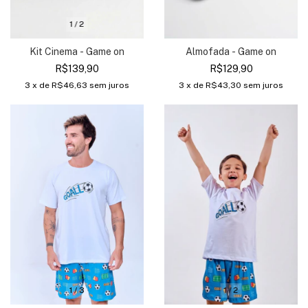
1
/
2
Kit Cinema - Game on
Almofada - Game on
R$139,90
R$129,90
3
x de
R$46,63
sem juros
3
x de
R$43,30
sem juros
1
/
2
1
/
3