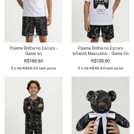
1
/
2
1
/
2
Pijama Brilha no Escuro -
Pijama Brilha no Escuro
Game on
Infantil Masculino – Game On
R$199,90
R$139,90
3
x de
R$66,63
sem juros
3
x de
R$46,63
sem juros