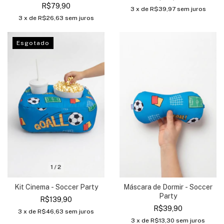
R$79,90
3
x de
R$39,97
sem juros
3
x de
R$26,63
sem juros
Esgotado
1
/
2
Kit Cinema - Soccer Party
Máscara de Dormir - Soccer
Party
R$139,90
R$39,90
3
x de
R$46,63
sem juros
3
x de
R$13,30
sem juros